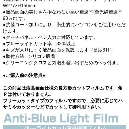
W277×H156mm
●液晶画面の美しさを損なわない高い透過率(全光線透過率
90％)です。
●抗菌コート加工により、衛生的にパソコンをご使用いただ
けます。
●タッチパネル・ペン入力に対応しています。
●ブルーライトカット率 32％以上
●キズが入りにくく液晶画面を保護します（硬度3Ｈ）
●取付方法 : シリコン吸着
●クリーニングクロスと気泡を追い出すためのヘラ付き。
●ご購入前の注意点●
この商品は液晶画面仕様の長方形カットフィルムです。角
Ｒは付いておりません。
フリーカットタイプのフィルムですので、必要に応じてハ
サミやカッターなどでカットして御利用下さい。