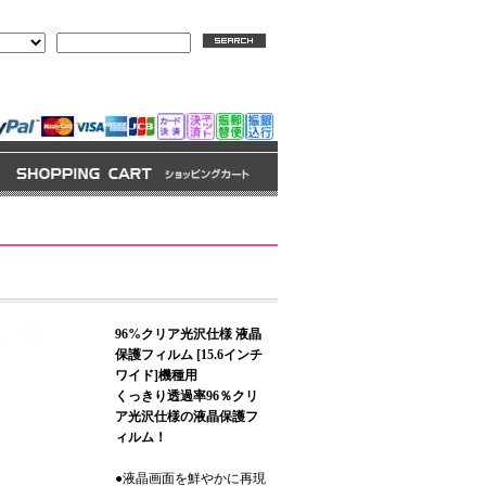
ようこそ、 ゲスト 様
ログイン
会員登録
マイアカウント
96%クリア光沢仕様 液晶
保護フィルム [15.6インチ
ワイド]機種用
くっきり透過率96％クリ
ア光沢仕様の液晶保護フ
ィルム！
●液晶画面を鮮やかに再現