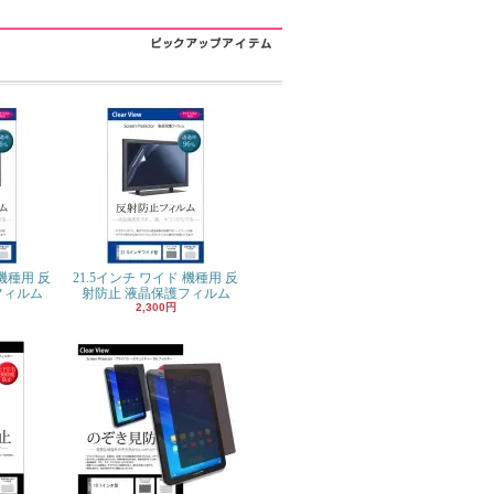
 機種用 反
21.5インチ ワイド 機種用 反
フィルム
射防止 液晶保護フィルム
2,300円