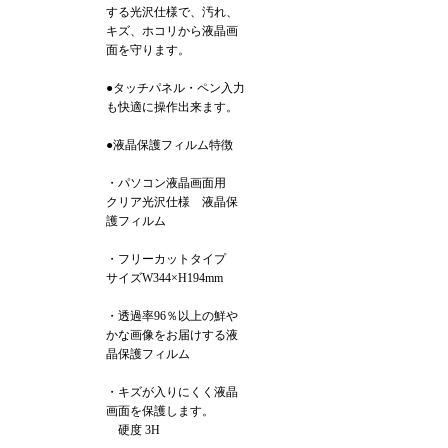
する光沢仕様で、汚れ、
キズ、ホコリから液晶画
面を守ります。
●タッチパネル・ペン入力
も快適に操作出来ます。
●液晶保護フィルム特徴
・パソコン液晶画面用
クリア光沢仕様 液晶保
護フィルム
・フリーカットタイプ
サイズW344×H194mm
・透過率96％以上の鮮や
かな画像をお届けする液
晶保護フィルム
・キズが入りにくく液晶
画面を保護します。
硬度 3H