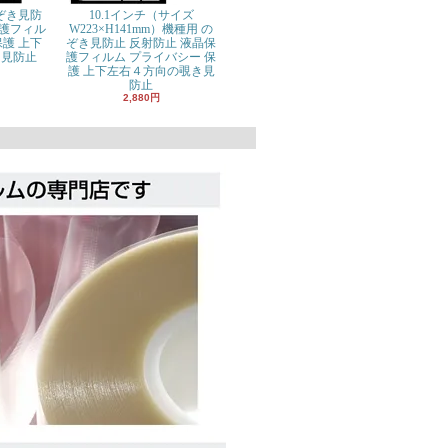
ぞき見防
10.1インチ（サイズ
保護フィル
W223×H141mm）機種用 の
保護 上下
ぞき見防止 反射防止 液晶保
き見防止
護フィルム プライバシー 保
護 上下左右４方向の覗き見
防止
2,880円