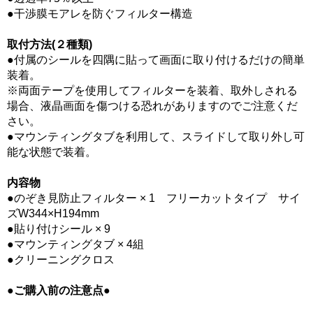
●干渉膜モアレを防ぐフィルター構造
取付方法(２種類)
●付属のシールを四隅に貼って画面に取り付けるだけの簡単
装着。
※両面テープを使用してフィルターを装着、取外しされる
場合、液晶画面を傷つける恐れがありますのでご注意くだ
さい。
●マウンティングタブを利用して、スライドして取り外し可
能な状態で装着。
内容物
●のぞき見防止フィルター × 1 フリーカットタイプ サイ
ズW344×H194mm
●貼り付けシール × 9
●マウンティングタブ × 4組
●クリーニングクロス
●ご購入前の注意点●