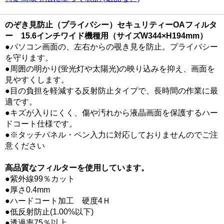
のぞき見防止（プライバシー）セキュリティーOAフィルタ
ー 15.6インチワイド機種用（サイズW344×H194mm）
●パソコン画面の、左右からの覗き見を防止。プライバシー
を守ります。
●周囲の明かり(蛍光灯や太陽光)の映り込みを抑え、画面を
見やすくします。
●目の負担を軽減する反射防止タイプで、長時間の作業に最
適です。
●キズが入りにくく、傷や汚れから液晶画面を保護するハー
ドコート仕様です。
●※タッチパネル・ペン入力に対応しておりませんのでご注
意ください
高品質なフィルターを使用しています。
●紫外線99％カット
●厚さ0.4mm
●ハードコート加工 硬度4Ｈ
●低反射防止(1.00%以下)
●透過率75％以上