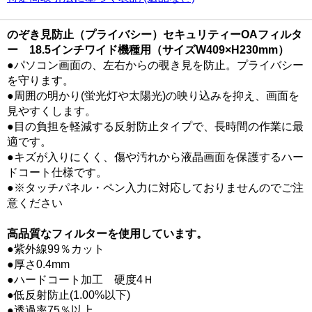
のぞき見防止（プライバシー）セキュリティーOAフィルタ
ー 18.5インチワイド機種用（サイズW409×H230mm）
●パソコン画面の、左右からの覗き見を防止。プライバシー
を守ります。
●周囲の明かり(蛍光灯や太陽光)の映り込みを抑え、画面を
見やすくします。
●目の負担を軽減する反射防止タイプで、長時間の作業に最
適です。
●キズが入りにくく、傷や汚れから液晶画面を保護するハー
ドコート仕様です。
●※タッチパネル・ペン入力に対応しておりませんのでご注
意ください
高品質なフィルターを使用しています。
●紫外線99％カット
●厚さ0.4mm
●ハードコート加工 硬度4Ｈ
●低反射防止(1.00%以下)
●透過率75％以上