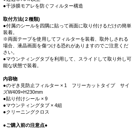
●干渉膜モアレを防ぐフィルター構造
取付方法(２種類)
●付属のシールを四隅に貼って画面に取り付けるだけの簡単
装着。
※両面テープを使用してフィルターを装着、取外しされる
場合、液晶画面を傷つける恐れがありますのでご注意くだ
さい。
●マウンティングタブを利用して、スライドして取り外し可
能な状態で装着。
内容物
●のぞき見防止フィルター × 1 フリーカットタイプ サイ
ズW409×H230mm
●貼り付けシール × 9
●マウンティングタブ × 4組
●クリーニングクロス
●ご購入前の注意点●