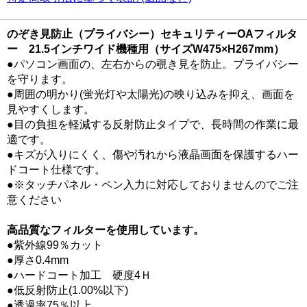
のぞき見防止（プライバシー）セキュリティーOAフィルタ
ー 21.5インチワイド機種用（サイズW475×H267mm）
●パソコン画面の、左右からの覗き見を防止。プライバシー
を守ります。
●周囲の明かり(蛍光灯や太陽光)の映り込みを抑え、画面を
見やすくします。
●目の負担を軽減する反射防止タイプで、長時間の作業に最
適です。
●キズが入りにくく、傷や汚れから液晶画面を保護するハー
ドコート仕様です。
●※タッチパネル・ペン入力に対応しておりませんのでご注
意ください
高品質なフィルターを使用しています。
●紫外線99％カット
●厚さ0.4mm
●ハードコート加工 硬度4Ｈ
●低反射防止(1.00%以下)
●透過率75％以上