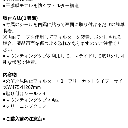
●干渉膜モアレを防ぐフィルター構造
取付方法(２種類)
●付属のシールを四隅に貼って画面に取り付けるだけの簡単
装着。
※両面テープを使用してフィルターを装着、取外しされる
場合、液晶画面を傷つける恐れがありますのでご注意くだ
さい。
●マウンティングタブを利用して、スライドして取り外し可
能な状態で装着。
内容物
●のぞき見防止フィルター × 1 フリーカットタイプ サイ
ズW475×H267mm
●貼り付けシール × 9
●マウンティングタブ × 4組
●クリーニングクロス
●ご購入前の注意点●