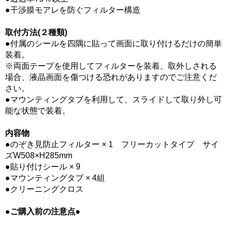
●干渉膜モアレを防ぐフィルター構造
取付方法(２種類)
●付属のシールを四隅に貼って画面に取り付けるだけの簡単
装着。
※両面テープを使用してフィルターを装着、取外しされる
場合、液晶画面を傷つける恐れがありますのでご注意くだ
さい。
●マウンティングタブを利用して、スライドして取り外し可
能な状態で装着。
内容物
●のぞき見防止フィルター × 1 フリーカットタイプ サイ
ズW508×H285mm
●貼り付けシール × 9
●マウンティングタブ × 4組
●クリーニングクロス
●ご購入前の注意点●