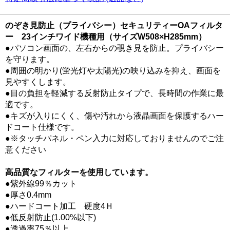
のぞき見防止（プライバシー）セキュリティーOAフィルタ
ー 23インチワイド機種用（サイズW508×H285mm）
●パソコン画面の、左右からの覗き見を防止。プライバシー
を守ります。
●周囲の明かり(蛍光灯や太陽光)の映り込みを抑え、画面を
見やすくします。
●目の負担を軽減する反射防止タイプで、長時間の作業に最
適です。
●キズが入りにくく、傷や汚れから液晶画面を保護するハー
ドコート仕様です。
●※タッチパネル・ペン入力に対応しておりませんのでご注
意ください
高品質なフィルターを使用しています。
●紫外線99％カット
●厚さ0.4mm
●ハードコート加工 硬度4Ｈ
●低反射防止(1.00%以下)
●透過率75％以上